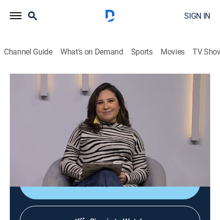
SIGN IN
Channel Guide
What's on Demand
Sports
Movies
TV Sho
Diálogos en confianza
Diálogos en confianza
Talk, Public affairs, Health, Self improvement, Anthology
|
2026
Barra de servicio a la comunidad que tiene como
objetivo promover el diálogo entre el público y un
grupo de especialistas invitados.
Shop DIRECTV