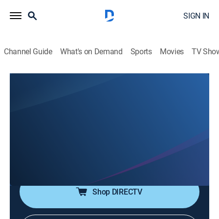
SIGN IN
Channel Guide
What's on Demand
Sports
Movies
TV Sho
De buena fuente
De buena fuente
Interview
|
2026
Se tratan temas de actualidad y con relevancia
internacional. Un foro de entrevistas y análisis,
conducido por la prestigiosa periodista Marián de la
Fuente.
Shop DIRECTV