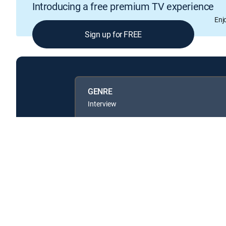
Introducing a free premium TV experience
Enj
Sign up for FREE
GENRE
Interview
Available in these
GENRE PACKS