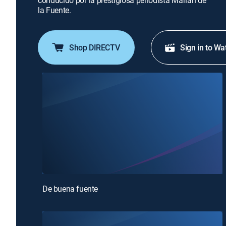
conducido por la prestigiosa periodista Marián de
la Fuente.
Shop DIRECTV
Sign in to Wa
De buena fuente