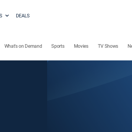
S
DEALS
What's on Demand
Sports
Movies
TV Shows
N