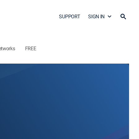
SUPPORT
SIGN IN
etworks
FREE