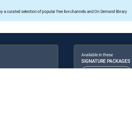
oy a curated selection of popular free live channels and On Demand library
Available in these
SIGNATURE PACKAGES
ENTERTAINMENT
PREMIER™