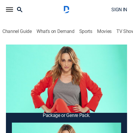
SIGN IN
Channel Guide
What's on Demand
Sports
Movies
TV Sho
Cortá por Lozano
Cortá por Lozano
Newsmagazine, Interview, Entertainment
|
2026
Se analizan los temas del día junto a un panel de
reconocidos especialistas. Entrevistas, divertidos
sketches, servicios y una sección de terapia con
famosos.
This content is currently unavailable with a DIRECTV
Package or Genre Pack.