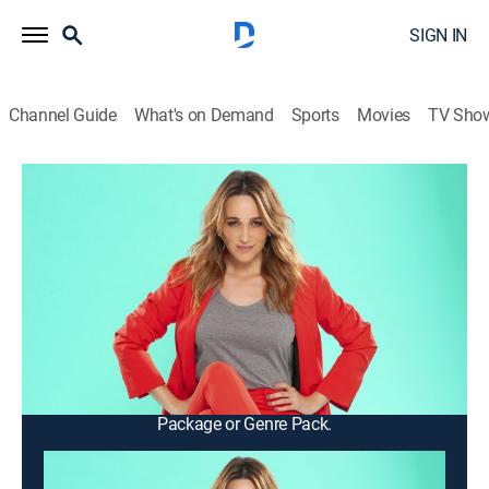
SIGN IN
Channel Guide
What's on Demand
Sports
Movies
TV Sho
Cortá por Lozano
Cortá por Lozano
Newsmagazine, Interview, Entertainment
|
2026
Se analizan los temas del día junto a un panel de
reconocidos especialistas. Entrevistas, divertidos
sketches, servicios y una sección de terapia con
famosos.
This content is currently unavailable with a DIRECTV
Package or Genre Pack.