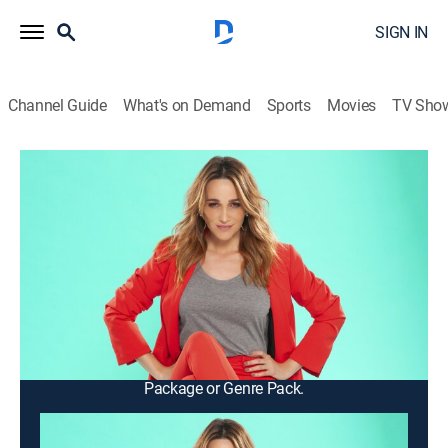
SIGN IN
Channel Guide
What's on Demand
Sports
Movies
TV Sho
Cortá por Lozano
Cortá por Lozano
Newsmagazine, Interview, Entertainment
|
2026
Se analizan los temas del día junto a un panel de
reconocidos especialistas. Entrevistas, divertidos
sketches, servicios y una sección de terapia con
famosos.
This content is currently unavailable with a DIRECTV
Package or Genre Pack.