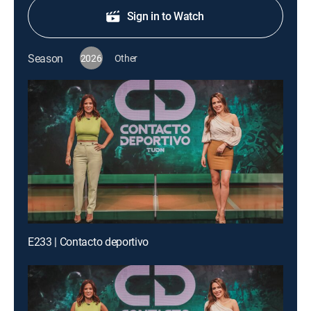
Sign in to Watch
Season
2026
Other
E233 | Contacto deportivo