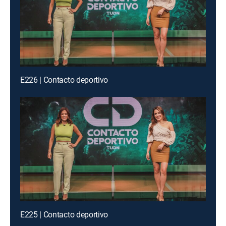
E226 | Contacto deportivo
E225 | Contacto deportivo