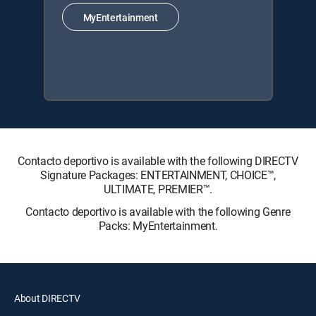
MyEntertainment
Contacto deportivo is available with the following DIRECTV
Signature Packages: ENTERTAINMENT, CHOICE™,
ULTIMATE, PREMIER™.
Contacto deportivo is available with the following Genre
Packs: MyEntertainment.
About DIRECTV