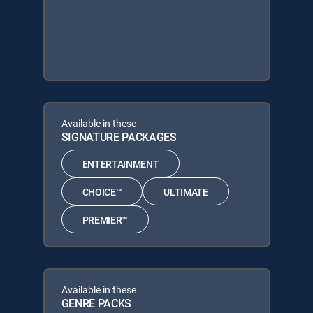
Available in these
SIGNATURE PACKAGES
ENTERTAINMENT
CHOICE™
ULTIMATE
PREMIER™
Available in these
GENRE PACKS