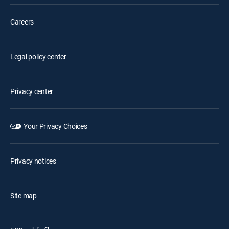
Careers
Legal policy center
Privacy center
Your Privacy Choices
Privacy notices
Site map