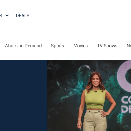
S
DEALS
What's on Demand
Sports
Movies
TV Shows
N