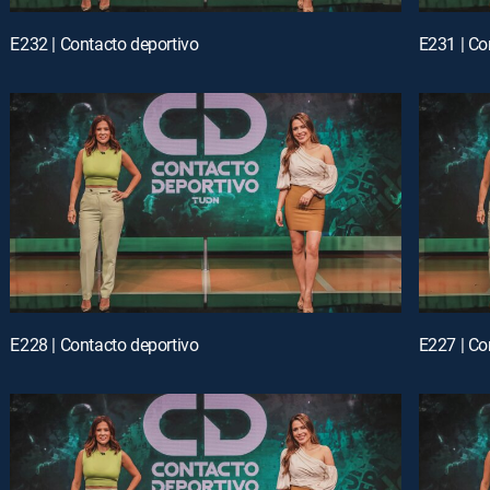
E232 | Contacto deportivo
E231 | Co
E228 | Contacto deportivo
E227 | Co