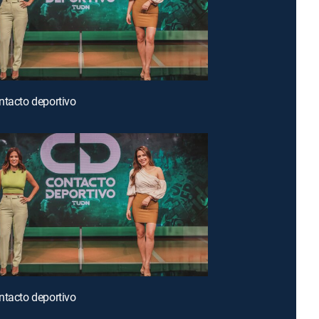
ntacto deportivo
ntacto deportivo