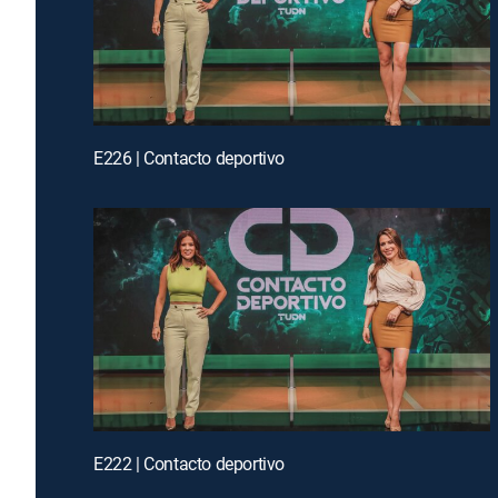
E226 | Contacto deportivo
E222 | Contacto deportivo