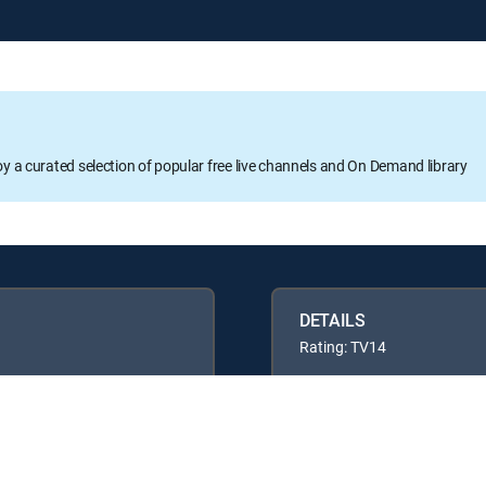
oy a curated selection of popular free live channels and On Demand library
DETAILS
Rating: TV14