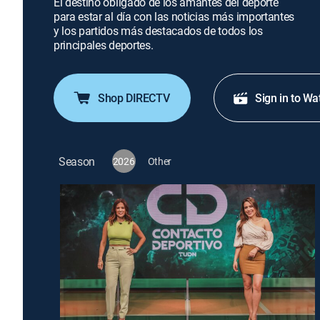
El destino obligado de los amantes del deporte
para estar al día con las noticias más importantes
y los partidos más destacados de todos los
principales deportes.
Shop DIRECTV
Sign in to Wa
Season
2026
Other