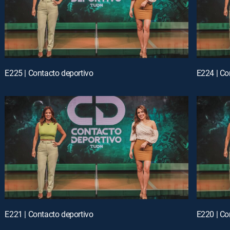
E225 | Contacto deportivo
E224 | Co
E221 | Contacto deportivo
E220 | Co