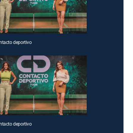
ntacto deportivo
ntacto deportivo