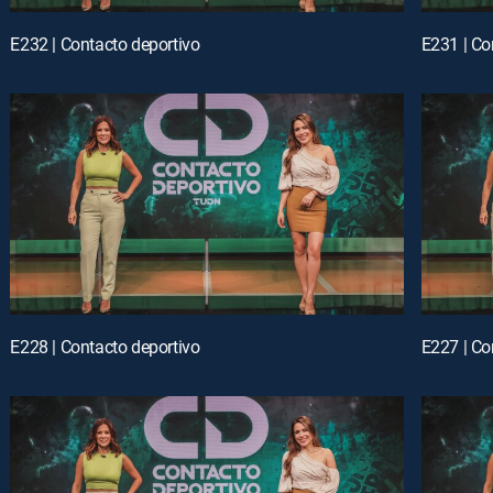
E232 | Contacto deportivo
E231 | Co
E228 | Contacto deportivo
E227 | Co