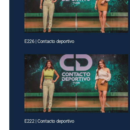
E226 | Contacto deportivo
E222 | Contacto deportivo