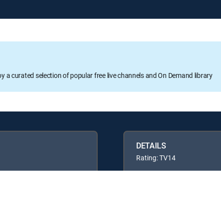
oy a curated selection of popular free live channels and On Demand library
DETAILS
Rating: TV14