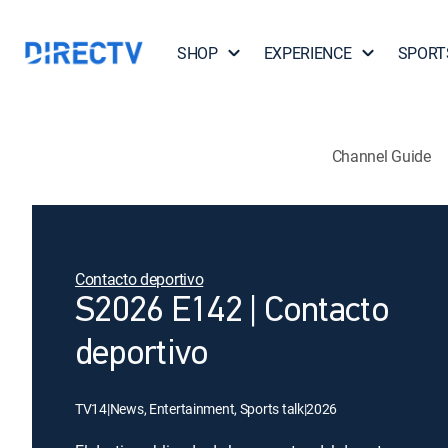
SHOP
EXPERIENCE
SPORT
Channel Guide
Contacto deportivo
S2026 E142 | Contacto
deportivo
TV14
|
News, Entertainment, Sports talk
|
2026