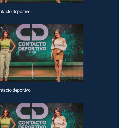
ntacto deportivo
ntacto deportivo