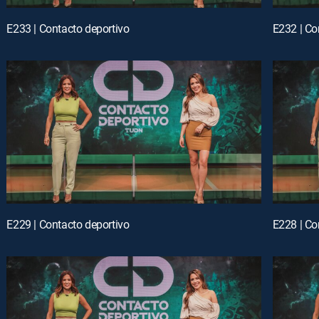
E233 | Contacto deportivo
E232 | Co
E229 | Contacto deportivo
E228 | Co