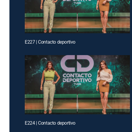
E227 | Contacto deportivo
E224 | Contacto deportivo