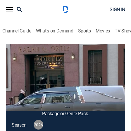
SIGN IN
Channel Guide
What's on Demand
Sports
Movies
TV Sho
Al rojo vivo
S2026 E108 | Al rojo vivo
Talk, Public affairs, Newsmagazine, Community
|
2026
Familia indignada tras confirmar que el cuerpo en el
ataúd no corresponde a su ser querido. Descubren
túnel entre Tijuana y San Diego para el tráfico de
armas y drogas a Estados Unidos.
This content is currently unavailable with a DIRECTV
Package or Genre Pack.
Season
2026