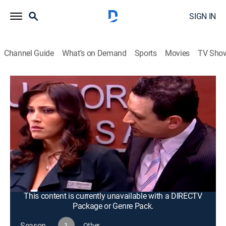
SIGN IN
Channel Guide
What's on Demand
Sports
Movies
TV Sho
Al fondo hay sitio
S1 E138 | Al fondo hay sitio
Romance, Comedy drama
|
2009
Una familia rica y una familia humilde vuelven a
encontrarse cinco años después, ahora viviendo en la
misma zona exclusiva. Aunque son opuestos, sus
vidas vuelven a entrelazarse, dando inicio a una nueva
etapa llena de humor y conflicto.
This content is currently unavailable with a DIRECTV
Package or Genre Pack.
Season
1
Other