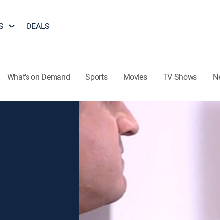
S
DEALS
What's on Demand
Sports
Movies
TV Shows
N