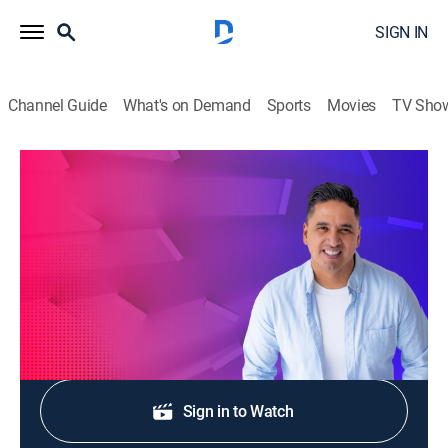
SIGN IN
Channel Guide
What's on Demand
Sports
Movies
TV Sho
Adoración en casa
Adoración en casa
Religious
|
2026
Videos de alabanza y adoración.
Shop DIRECTV
Sign in to Watch