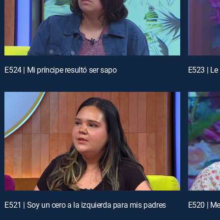
E524 | Mi príncipe resultó ser sapo
E523 | Le
E521 | Soy un cero a la izquierda para mis padres
E520 | Me