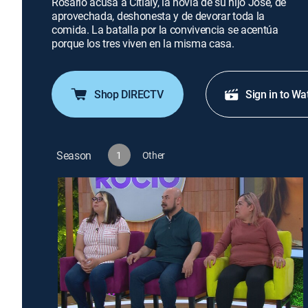
Rosario acusa a Citlaly, la novia de su hijo José, de
aprovechada, deshonesta y de devorar toda la
comida. La batalla por la convivencia se acentúa
porque los tres viven en la misma casa.
Shop DIRECTV
Sign in to Wa
Season
1
Other