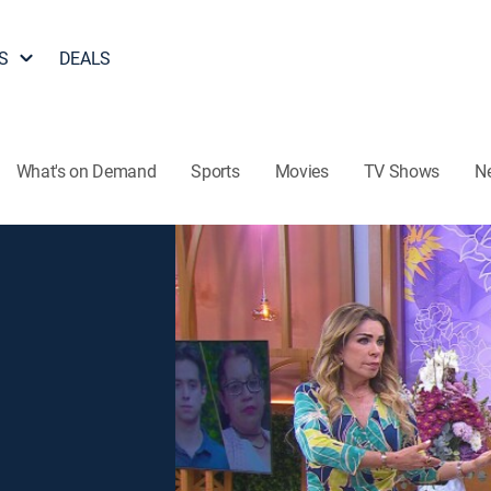
S
DEALS
What's on Demand
Sports
Movies
TV Shows
N