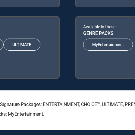
Available in these
GENRE PACKS
ULTIMATE
MyEntertainment
ECTV Signature Packages: ENTERTAINMENT, CHOICE™, ULTIMATE, PRE
acks: MyEntertainment.