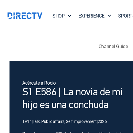
SHOP
EXPERIENCE
SPORT
Channel Guide
Acércate a Rocío
S1 E586 | La novia de mi
hijo es una conchuda
TV14
|
Talk, Public affairs, Self improvement
|
2026