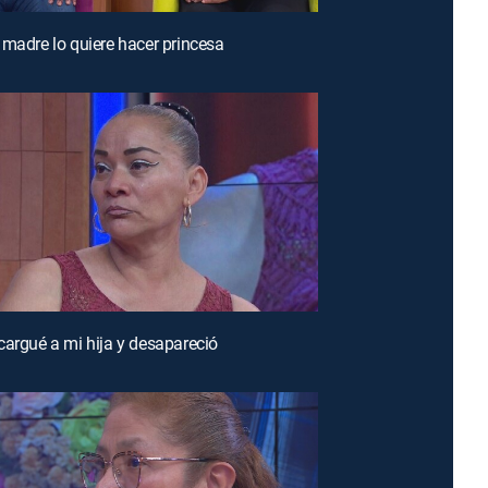
 madre lo quiere hacer princesa
cargué a mi hija y desapareció