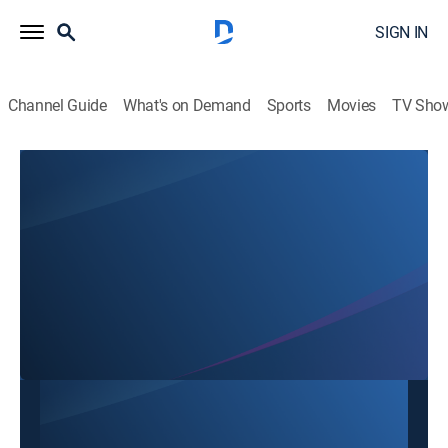
SIGN IN
Channel Guide
What's on Demand
Sports
Movies
TV Sho
Acción 10
Acción 10
Talk
|
2026
Noticias de Nicaragua.
This content is currently unavailable with a DIRECTV
Package or Genre Pack.