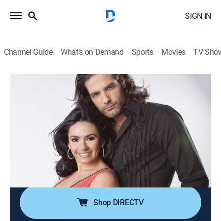
SIGN IN
Channel Guide
What's on Demand
Sports
Movies
TV Sho
12 corazones
Airing | 8/12, 9:00a
S6 E141 | Especial de go go dancers
1h 0m
|
TV14
|
Game show
|
Universo
|
2012
Un programa de concurso picante, ligero y excitante el
cual busca formar una o varias parejas entre los
participantes que se gusten y se sientan atraídos.
Shop DIRECTV