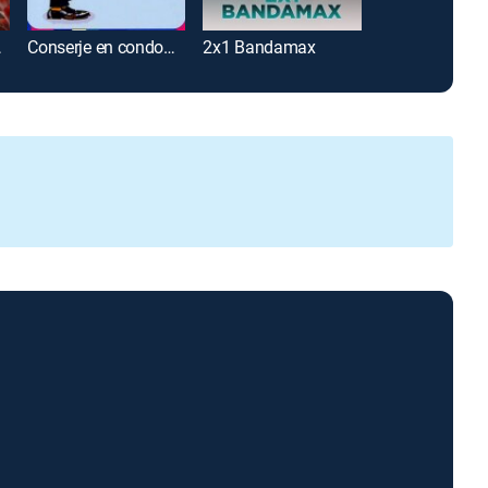
empre
Conserje en condominio
2x1 Bandamax
El color de la 