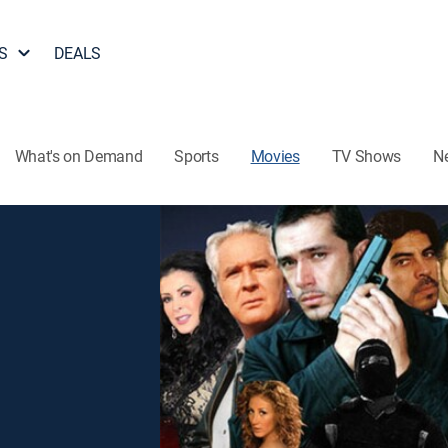
S
DEALS
What's on Demand
Sports
Movies
TV Shows
N