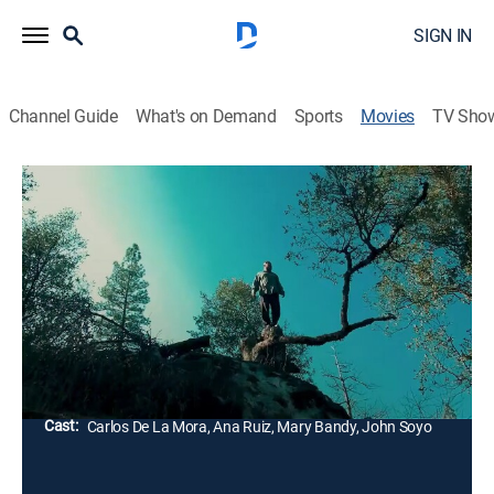
SIGN IN
Channel Guide
What's on Demand
Sports
Movies
TV Sho
La dimensión desconocida en terror
Horror
Un grupo de personas viajan al río de las Bermudas
con el propósito de cruzar y obtener videos y
fotografías en la otra dimensión, pero unos seres
satánicos les arrebatan un libro.
Director:
Carlos De La Mora
Cast:
Carlos De La Mora, Ana Ruiz, Mary Bandy, John Soyo