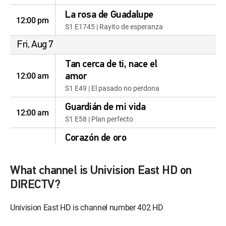
La rosa de Guadalupe
12:00 pm
S1 E1745 | Rayito de esperanza
Fri, Aug 7
Tan cerca de ti, nace el
12:00 am
amor
S1 E49 | El pasado no perdona
Guardián de mi vida
12:00 am
S1 E58 | Plan perfecto
Corazón de oro
12:00 am
S1 E18 | Decepciones y
traiciones
What channel is Univision East HD on
Noticiero N+ Univision
DIRECTV?
12:00 am
S2026 E156 | Noticiero N+
Univision
Univision East HD is channel number 402 HD
Sabor de mañana
12:30 am