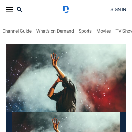
SIGN IN
Channel Guide
What's on Demand
Sports
Movies
TV Sho
Éxitos
Éxitos
Music
|
2026
Conteo regresivo que presenta los 13 momentos
estelares en la carrera de los artistas más famosos.
This content is currently unavailable with a DIRECTV
Package or Genre Pack.