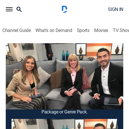
SIGN IN
Channel Guide
What's on Demand
Sports
Movies
TV Sho
Vida y salud
Vida y salud
Health
|
2026
Un programa de entrevistas a diversos médicos,
especialistas y expertos en bienestar, para conocer de
una manera puntual y divertida sobre el cuidado de la
salud física, emocional y mental.
This content is currently unavailable with a DIRECTV
Package or Genre Pack.