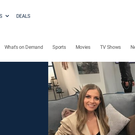
S
DEALS
What's on Demand
Sports
Movies
TV Shows
N