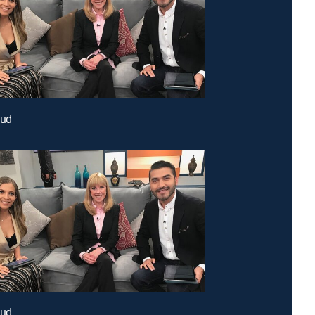
lud
lud