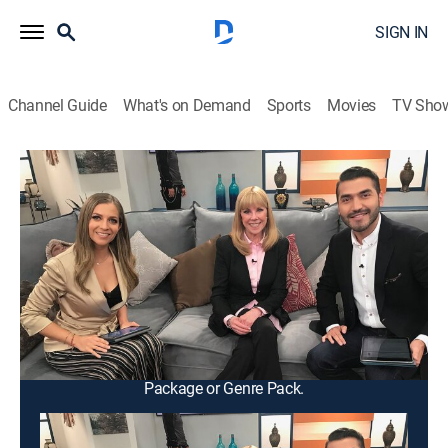
SIGN IN
Channel Guide
What's on Demand
Sports
Movies
TV Sho
Vida y salud
Vida y salud
Health
|
2026
Un programa de entrevistas a diversos médicos,
especialistas y expertos en bienestar, para conocer de
una manera puntual y divertida sobre el cuidado de la
salud física, emocional y mental.
This content is currently unavailable with a DIRECTV
Package or Genre Pack.