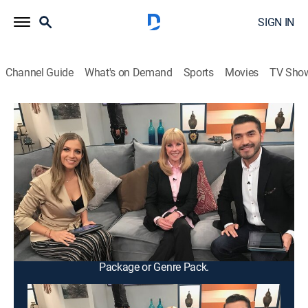
SIGN IN
Channel Guide
What's on Demand
Sports
Movies
TV Sho
Vida y salud
Vida y salud
Health
|
2026
Un programa de entrevistas a diversos médicos,
especialistas y expertos en bienestar, para conocer de
una manera puntual y divertida sobre el cuidado de la
salud física, emocional y mental.
This content is currently unavailable with a DIRECTV
Package or Genre Pack.