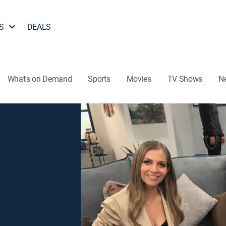
S
DEALS
What's on Demand
Sports
Movies
TV Shows
N