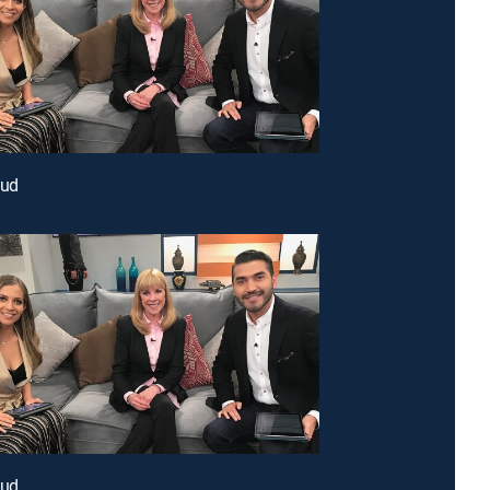
lud
lud