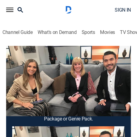
SIGN IN
Channel Guide
What's on Demand
Sports
Movies
TV Sho
Vida y salud
Vida y salud
Health
|
2026
Un programa de entrevistas a diversos médicos,
especialistas y expertos en bienestar, para conocer de
una manera puntual y divertida sobre el cuidado de la
salud física, emocional y mental.
This content is currently unavailable with a DIRECTV
Package or Genre Pack.