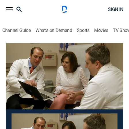
SIGN IN
Channel Guide
What's on Demand
Sports
Movies
TV Sho
Vida y Salud: Centro Médico
Vida y Salud: Centro Médico
Shop DIRECTV
Sign in to Watch