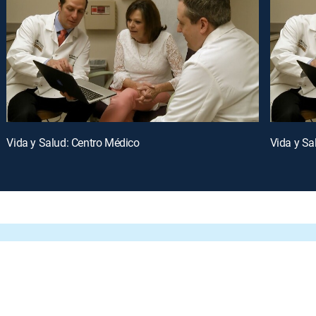
Vida y Salud: Centro Médico
Vida y Sa
oy a curated selection of popular free live channels and On Demand library