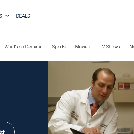
S
DEALS
What's on Demand
Sports
Movies
TV Shows
N
tch