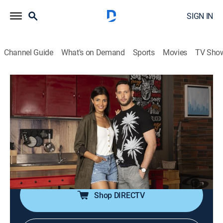
SIGN IN
Channel Guide
What's on Demand
Sports
Movies
TV Sho
Tu voz estéreo
Tu voz estéreo
Comedy drama
|
2026
Un programa en el que convergen desde relatos de
amor y despecho hasta conflictos juveniles y
familiares que impulsa a los oyentes a comunicarse
para desahogarse, denunciar y compartir.
Shop DIRECTV