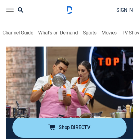
SIGN IN
Channel Guide
What's on Demand
Sports
Movies
TV Sho
Top Chef VIP
S3 E19 | Postre sobre la mesa
2h 10m
|
TVPG
|
Cooking, Competition reality
|
TEL
|
Telemundo
|
2024
Más que en la cocina, la rivalidad crece en la cava,
Niño discute con Carolina y Pancho. Un plato
inspirado en una cita romántica lleva lágrimas de El
Puma y una inesperada confesión de Alicia.
Shop DIRECTV