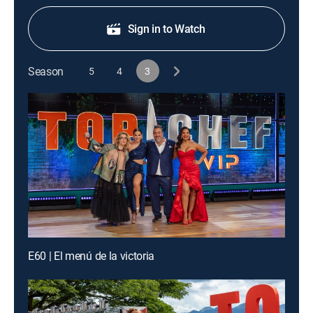
Sign in to Watch
Season
5
4
3
E60 | El menú de la victoria