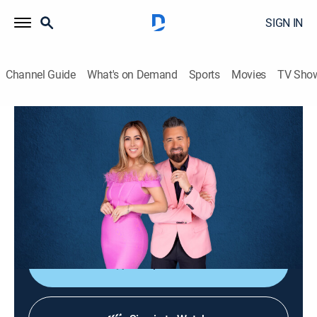
SIGN IN
Channel Guide
What's on Demand
Sports
Movies
TV Sho
¡Siéntese quien pueda!
S4 E113 | ¡Siéntese quien pueda!
TV14
|
Entertainment, Variety, Competition reality
|
2026
Una serie de panelistas destacados del mundo de la
prensa de espectáculos participan en un reality entre
ellos mientras se desarrolla el programa.
Shop DIRECTV