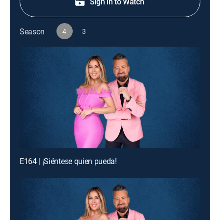
Sign in to Watch
Season
4
3
E164 | ¡Siéntese quien pueda!