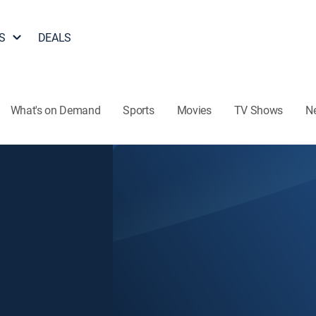
S
DEALS
What's on Demand
Sports
Movies
TV Shows
N