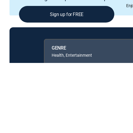
Enj
Sign up for FREE
GENRE
Health, Entertainment
Available in these
GENRE PACKS