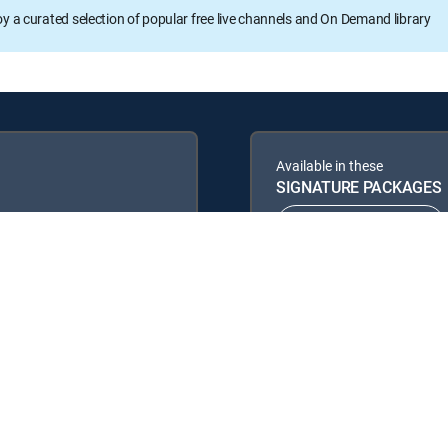
oy a curated selection of popular free live channels and On Demand library
Available in these
SIGNATURE PACKAGES
ENTERTAINMENT
PREMIER™