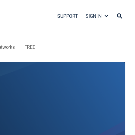
SUPPORT
SIGN IN
etworks
FREE