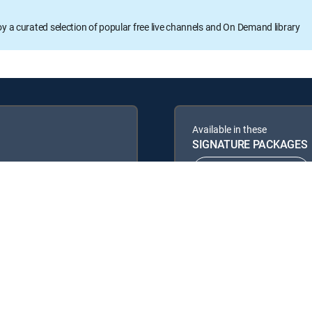
oy a curated selection of popular free live channels and On Demand library
Available in these
SIGNATURE PACKAGES
ENTERTAINMENT
PREMIER™