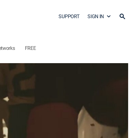
SUPPORT
SIGN IN
etworks
FREE