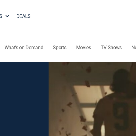
S
DEALS
What's on Demand
Sports
Movies
TV Shows
N