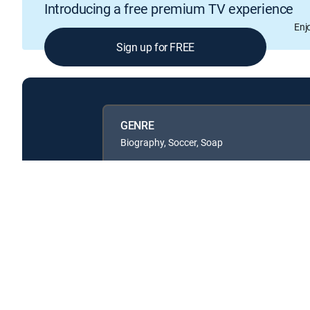
Introducing a free premium TV experience
Enj
Sign up for FREE
GENRE
Biography, Soccer, Soap
Available in these
GENRE PACKS