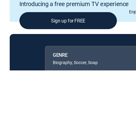
Introducing a free premium TV experience
Enj
Sign up for FREE
GENRE
Biography, Soccer, Soap
Available in these
GENRE PACKS