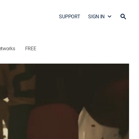
SUPPORT
SIGN IN
etworks
FREE