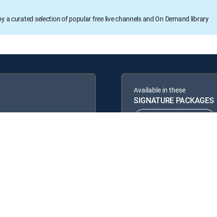
oy a curated selection of popular free live channels and On Demand library
Available in these
SIGNATURE PACKAGES
ENTERTAINMENT
PREMIER™