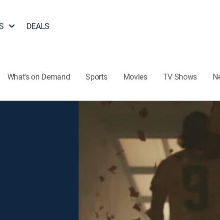
S
DEALS
What's on Demand
Sports
Movies
TV Shows
N