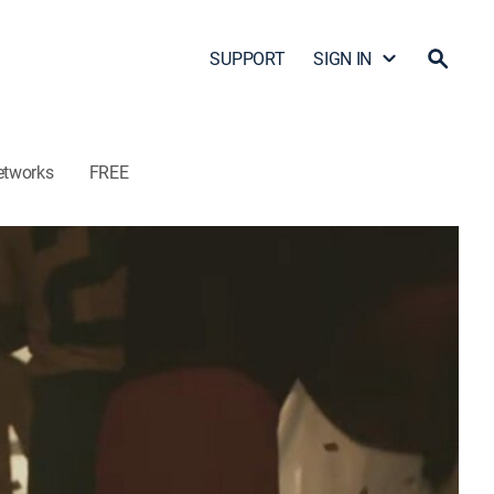
SUPPORT
SIGN IN
etworks
FREE