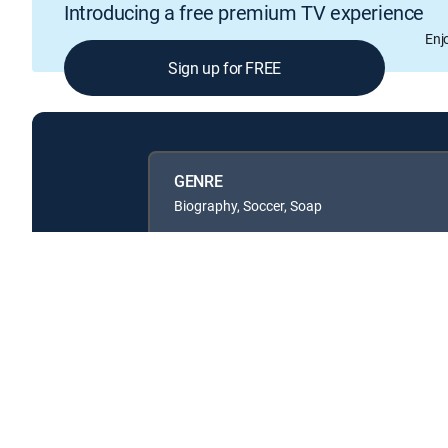
Introducing a free premium TV experience
Enj
Sign up for FREE
GENRE
Biography, Soccer, Soap
Available in these
GENRE PACKS