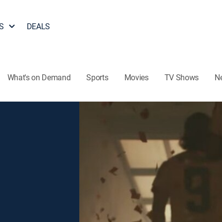
S
DEALS
What's on Demand
Sports
Movies
TV Shows
N