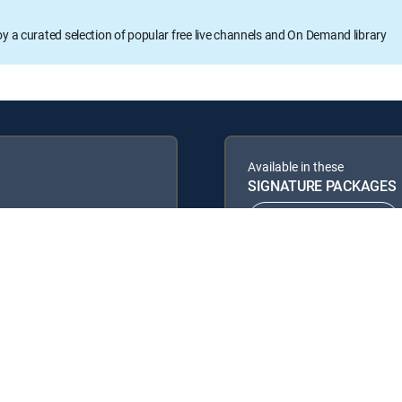
oy a curated selection of popular free live channels and On Demand library
Available in these
SIGNATURE PACKAGES
ENTERTAINMENT
PREMIER™