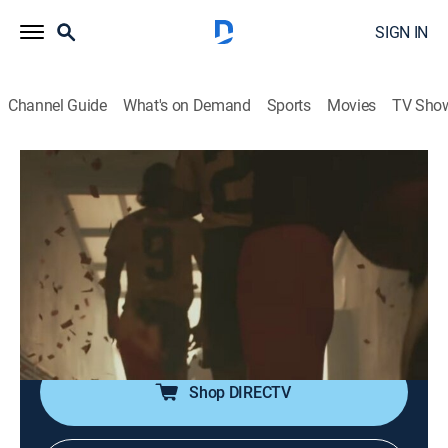
SIGN IN
Channel Guide
What's on Demand
Sports
Movies
TV Sho
Sí se puede
Sí se puede
Biography, Soccer, Soap
|
2026
Se relata la clasificación de la selección ecuatoriana
de fútbol por primera vez al mundial a finales del
2001. Además, se cuenta la vida de Jaime Iván
Kaviedes.
Shop DIRECTV