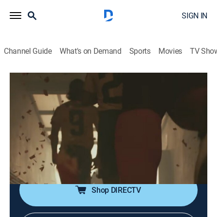
SIGN IN
Channel Guide
What's on Demand
Sports
Movies
TV Sho
Sí se puede
Sí se puede
Biography, Soccer, Soap
|
2026
Se relata la clasificación de la selección ecuatoriana
de fútbol por primera vez al mundial a finales del
2001. Además, se cuenta la vida de Jaime Iván
Kaviedes.
Shop DIRECTV