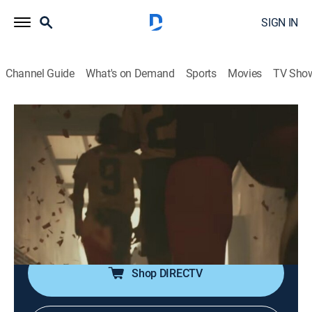
SIGN IN
Channel Guide
What's on Demand
Sports
Movies
TV Sho
Sí se puede
Sí se puede
Biography, Soccer, Soap
|
2026
Se relata la clasificación de la selección ecuatoriana
de fútbol por primera vez al mundial a finales del
2001. Además, se cuenta la vida de Jaime Iván
Kaviedes.
Shop DIRECTV