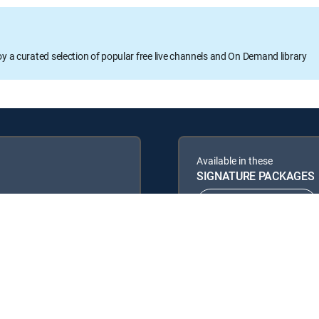
oy a curated selection of popular free live channels and On Demand library
Available in these
SIGNATURE PACKAGES
ENTERTAINMENT
PREMIER™