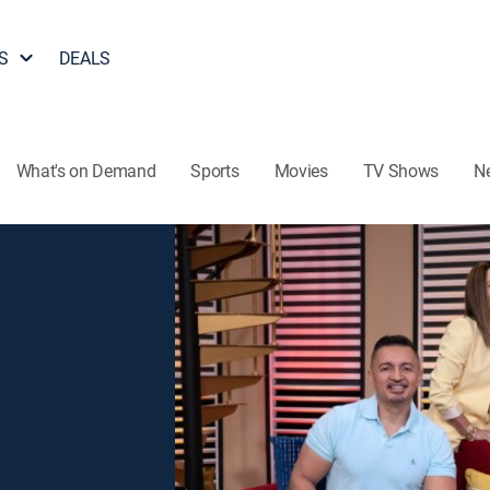
S
DEALS
What's on Demand
Sports
Movies
TV Shows
N