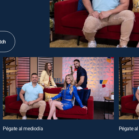
tch
Pégate al mediodía
Pégate al