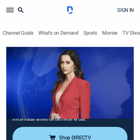
SIGN IN
Channel Guide
What's on Demand
Sports
Movies
TV Sho
Noticiero N+ Univision: Edición nocturna
S2026 E115 | Noticiero N+ Univision:
Edición nocturna
News
|
2026
Un repaso de las noticias ocurridas hasta el final el
día. Tiene la información completa de las noticias de
último minuto y registra con las cámaras desde el
lugar de los hechos para que la audiencia quede bien
informada antes de terminar el día.
Shop DIRECTV