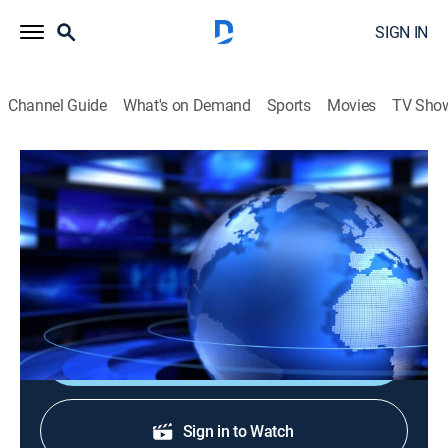
SIGN IN
Channel Guide
What's on Demand
Sports
Movies
TV Sho
Noticias Caracol: Primera edición
Noticias Caracol: Primera edición
News
|
2026
Los hechos que son noticia, en compañía de un
excelente equipo periodístico.
Shop DIRECTV
Sign in to Watch