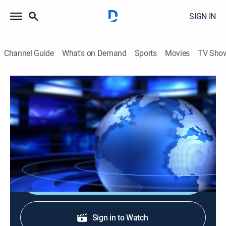
SIGN IN
Channel Guide
What's on Demand
Sports
Movies
TV Sho
Noticias Caracol: Primera edición
Noticias Caracol: Primera edición
News
|
2026
Los hechos que son noticia, en compañía de un
excelente equipo periodístico.
Shop DIRECTV
Sign in to Watch