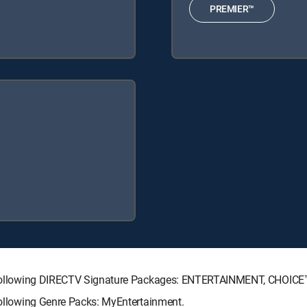
PREMIER™
the following DIRECTV Signature Packages: ENTERTAINMENT, CHOIC
 following Genre Packs: MyEntertainment.