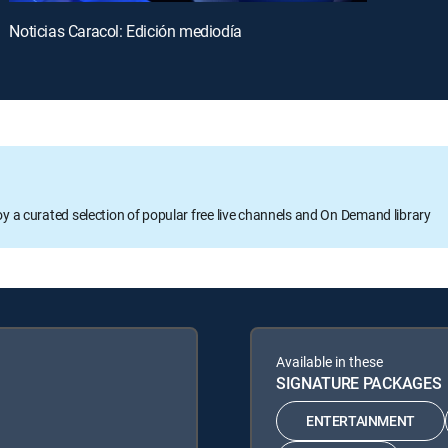
Noticias Caracol: Edición mediodía
oy a curated selection of popular free live channels and On Demand library
Available in these
SIGNATURE PACKAGES
ENTERTAINMENT