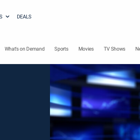
S
DEALS
What's on Demand
Sports
Movies
TV Shows
N