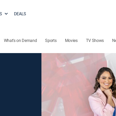
S
DEALS
What's on Demand
Sports
Movies
TV Shows
N