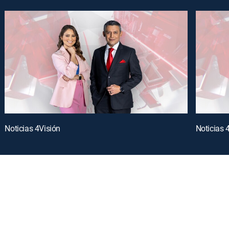
Noticias 4Visión
Noticias 
oy a curated selection of popular free live channels and On Demand library