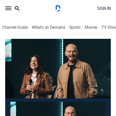
SIGN IN
Channel Guide
What's on Demand
Sports
Movies
TV Sho
Más vida
Más vida
Religious
|
2026
Programa que tiene como objetivo enseñar y edificar a
la iglesia de Dios a través de la palabra y de
testimonios.
This content is currently unavailable with a DIRECTV
Package or Genre Pack.