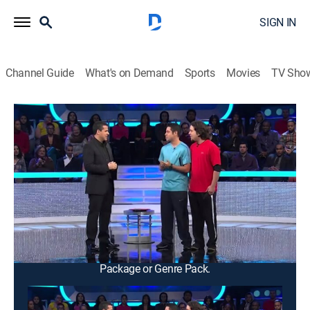
SIGN IN
Channel Guide
What's on Demand
Sports
Movies
TV Sho
Minuto para ganar
Minuto para ganar
Game show
|
2026
Programa de juegos en donde los concursantes
compiten en desafíos de un minuto con niveles
crecientes de dificultad para tener la oportunidad de
ganar un premio en efectivo.
This content is currently unavailable with a DIRECTV
Package or Genre Pack.