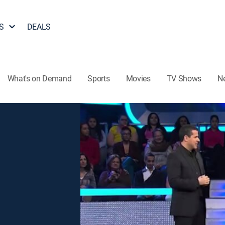
S
DEALS
What's on Demand
Sports
Movies
TV Shows
N