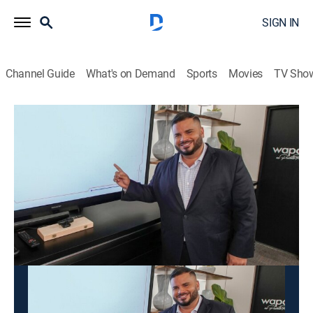
SIGN IN
Channel Guide
What's on Demand
Sports
Movies
TV Sho
Los datos son los datos
Los datos son los datos
News
|
2026
Un espacio de análisis que presenta debates de temas
de actualidad y entrevistas a personalidades clave.
This content is currently unavailable with a DIRECTV
Package or Genre Pack.