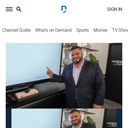
SIGN IN
Channel Guide
What's on Demand
Sports
Movies
TV Sho
Los datos son los datos
Los datos son los datos
News
|
2026
Un espacio de análisis que presenta debates de temas
de actualidad y entrevistas a personalidades clave.
This content is currently unavailable with a DIRECTV
Package or Genre Pack.